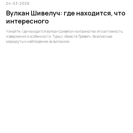
24-03-2026
Вулкан Шивелуч: где находится, что
интересного
Узнайте, где находится вулкан Шивелуч на Камчатке, его активность,
извержения и особенности. Туры с «Вместе Тревел», безопасные
маршруты и наблюдение за вулканом.