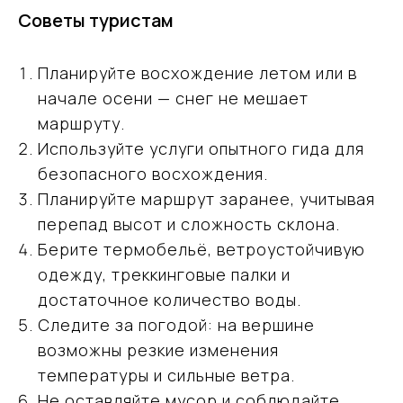
с
Политикой обработки персональных
Советы туристам
данных
Заказать консультацию эксперта
Планируйте восхождение летом или в
начале осени — снег не мешает
маршруту.
Используйте услуги опытного гида для
безопасного восхождения.
Планируйте маршрут заранее, учитывая
перепад высот и сложность склона.
Берите термобельё, ветроустойчивую
одежду, треккинговые палки и
достаточное количество воды.
Следите за погодой: на вершине
возможны резкие изменения
Ваш надёжный партнёр
температуры и сильные ветра.
в мире открытий
Не оставляйте мусор и соблюдайте