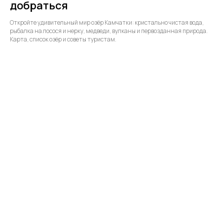
добраться
Откройте удивительный мир озёр Камчатки: кристально чистая вода,
рыбалка на лосося и нерку, медведи, вулканы и первозданная природа.
Карта, список озёр и советы туристам.