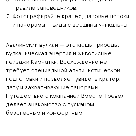
и приключений
правила заповедников.
Фотографируйте кратер, лавовые потоки
+7 (915) 317-91-32
и панорамы — виды с вершины уникальны.
vmtravel77@mail.ru
Авачинский вулкан — это мощь природы,
вулканическая энергия и живописные
пейзажи Камчатки. Восхождение не
Навигация
требует специальной альпинистической
Направления
подготовки и позволяет увидеть кратер,
Подбор туров на Камчатку
лаву и захватывающие панорамы.
О компании
Отзывы
Путешествие с компанией Вместе Тревел
Блог
делает знакомство с вулканом
Контакты
безопасным и комфортным.
Карта сайта
Информация
Политика обработки персональных данных