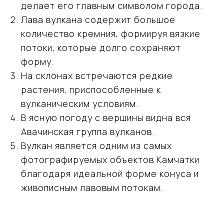
делает его главным символом города.
Лава вулкана содержит большое
количество кремния, формируя вязкие
потоки, которые долго сохраняют
форму.
На склонах встречаются редкие
растения, приспособленные к
Подобрать
вулканическим условиям.
тур
В ясную погоду с вершины видна вся
Оставьте свои данные, мы свяжемся с вами
Авачинская группа вулканов.
и обсудим детали поездки
Вулкан является одним из самых
фотографируемых объектов Камчатки
благодаря идеальной форме конуса и
живописным лавовым потокам.
Я даю согласие на обработку моих
персональных данных в соответствии