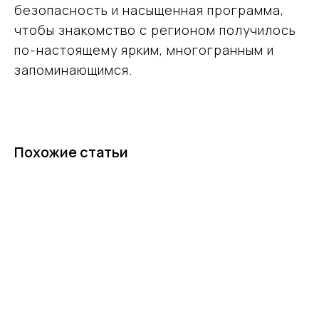
безопасность и насыщенная программа,
ОГРН 1227700593042
чтобы знакомство с регионом получилось
Вся представленная на сайте информация носит информационный
по-настоящему ярким, многогранным и
характер и ни при каких условиях не является публичной офертой
запоминающимся.
© Команда Вместе — 2026 Все права защищены. Копирование
материалов без активной ссылки на источник запрещено.
Похожие статьи