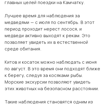
главных целей поездки на Камчатку.
Лучшее время для наблюдения за
медведями — с июля по сентябрь. В этот
период проходит нерест лосося, и
Подобрать
медведи активно выходят к рекам. Это
тур
позволяет увидеть их в естественной
среде обитания.
Оставьте свои данные, мы свяжемся с вами
и обсудим детали поездки
Китов и косаток можно наблюдать с июня
по август. В это время они подходят ближе
к берегу, следуя за косяками рыбы.
Морские экскурсии позволяют увидеть
этих животных на безопасном расстоянии.
Я даю согласие на обработку моих
персональных данных в соответствии
с
Политикой обработки персональных
Такие наблюдения становятся одним из
данных