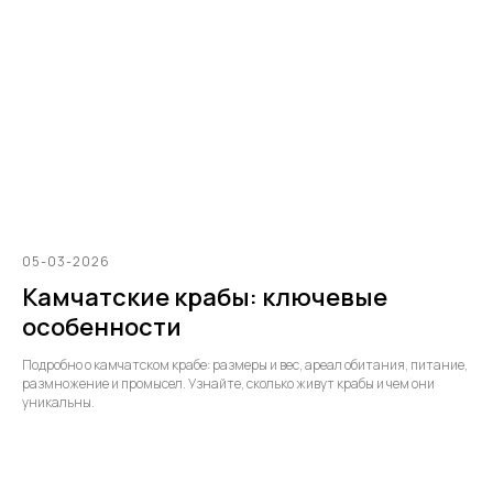
05-03-2026
Камчатские крабы: ключевые
особенности
Подробно о камчатском крабе: размеры и вес, ареал обитания, питание,
размножение и промысел. Узнайте, сколько живут крабы и чем они
уникальны.