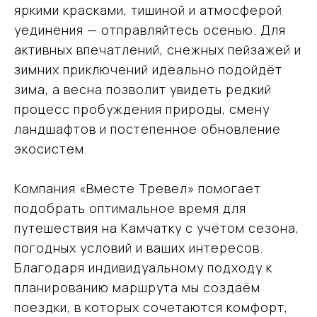
яркими красками, тишиной и атмосферой
+7 (915) 317-91-32
уединения — отправляйтесь осенью. Для
активных впечатлений, снежных пейзажей и
vmtravel77@mail.ru
зимних приключений идеально подойдёт
зима, а весна позволит увидеть редкий
процесс пробуждения природы, смену
Навигация
ландшафтов и постепенное обновление
Направления
экосистем.
Подбор туров на Камчатку
О компании
Компания «Вместе Тревел» помогает
Отзывы
Блог
подобрать оптимальное время для
Контакты
путешествия на Камчатку с учётом сезона,
Карта сайта
погодных условий и ваших интересов.
Информация
Благодаря индивидуальному подходу к
Политика обработки персональных данных
планированию маршрута мы создаём
ООО «ВместеТревел»
поездки, в которых сочетаются комфорт,
121471, Москва, Можайское шоссе, д. 29 пом. VI
ИНН 9731099834