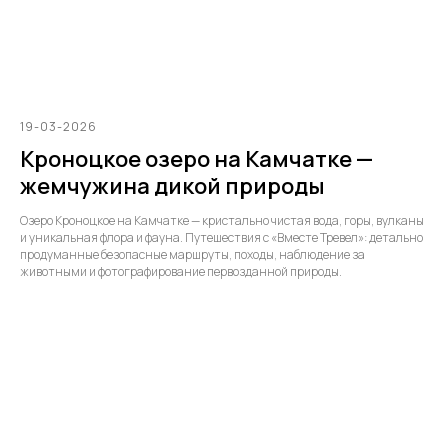
19-03-2026
Кроноцкое озеро на Камчатке —
жемчужина дикой природы
Озеро Кроноцкое на Камчатке — кристально чистая вода, горы, вулканы
и уникальная флора и фауна. Путешествия с «Вместе Тревел»: детально
продуманные безопасные маршруты, походы, наблюдение за
животными и фотографирование первозданной природы.