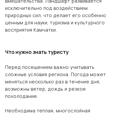
вмешательства. Ландшафт развивается
Оставьте свои данные, мы свяжемся с вами
и обсудим детали поездки
исключительно под воздействием
природных сил, что делает его особенно
ценным для науки, туризма и культурного
восприятия Камчатки.
Что нужно знать туристу
Я даю согласие на обработку моих
персональных данных в соответствии
с
Политикой обработки персональных
данных
Перед посещением важно учитывать
Заказать консультацию эксперта
сложные условия региона. Погода может
меняться несколько раз в течение дня,
возможны ветер, дождь и резкое
похолодание.
Необходима теплая, многослойная