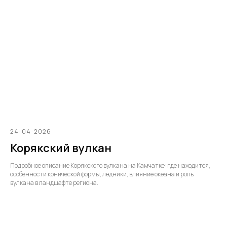
24-04-2026
Корякский вулкан
Подробное описание Корякского вулкана на Камчатке: где находится,
особенности конической формы, ледники, влияние океана и роль
вулкана в ландшафте региона.