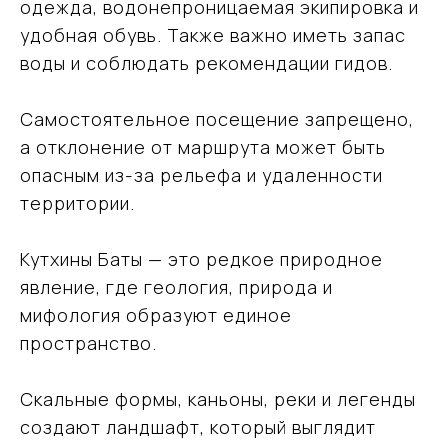
одежда, водонепроницаемая экипировка и
удобная обувь. Также важно иметь запас
воды и соблюдать рекомендации гидов.
Самостоятельное посещение запрещено,
а отклонение от маршрута может быть
опасным из-за рельефа и удаленности
Ваш надёжный партнёр
в мире открытий
территории.
и приключений
Кутхины Баты — это редкое природное
явление, где геология, природа и
+7 (915) 317-91-32
мифология образуют единое
vmtravel77@mail.ru
пространство.
Скальные формы, каньоны, реки и легенды
Навигация
создают ландшафт, который выглядит
Направления