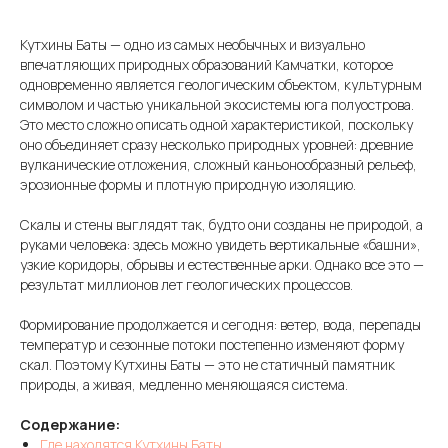
Кутхины Баты — одно из самых необычных и визуально
впечатляющих природных образований Камчатки, которое
одновременно является геологическим объектом, культурным
символом и частью уникальной экосистемы юга полуострова.
Это место сложно описать одной характеристикой, поскольку
оно объединяет сразу несколько природных уровней: древние
вулканические отложения, сложный каньонообразный рельеф,
эрозионные формы и плотную природную изоляцию.
Скалы и стены выглядят так, будто они созданы не природой, а
руками человека: здесь можно увидеть вертикальные «башни»,
узкие коридоры, обрывы и естественные арки. Однако все это —
результат миллионов лет геологических процессов.
Формирование продолжается и сегодня: ветер, вода, перепады
температур и сезонные потоки постепенно изменяют форму
скал. Поэтому Кутхины Баты — это не статичный памятник
природы, а живая, медленно меняющаяся система.
Содержание:
Где находятся Кутхины Баты