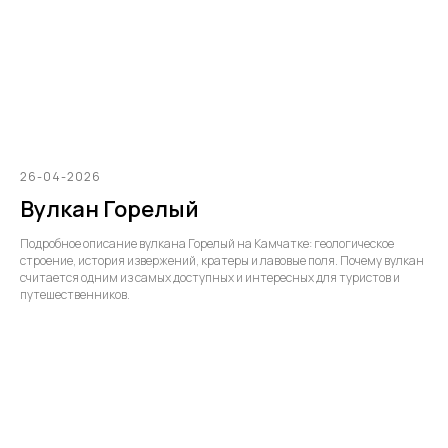
26-04-2026
Вулкан Горелый
Подробное описание вулкана Горелый на Камчатке: геологическое
строение, история извержений, кратеры и лавовые поля. Почему вулкан
считается одним из самых доступных и интересных для туристов и
путешественников.