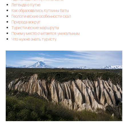
Легенда о Кутхе
Как образовались Кутхины Баты
Геологические особенности скал
Природа вокруг
Туристические маршруты
Почему место считается уникальным
Что нужно знать туристу