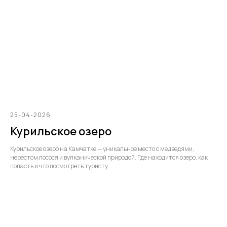
25-04-2026
Курильское озеро
Курильское озеро на Камчатке — уникальное место с медведями,
нерестом лосося и вулканической природой. Где находится озеро, как
попасть и что посмотреть туристу.