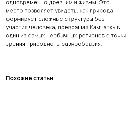
одновременно древним и живым. Это
Подбор туров на Камчатку
место позволяет увидеть, как природа
О компании
формирует сложные структуры без
Отзывы
участия человека, превращая Камчатку в
Блог
Контакты
один из самых необычных регионов с точки
Карта сайта
зрения природного разнообразия.
Информация
Политика обработки персональных данных
ООО «ВместеТревел»
121471, Москва, Можайское шоссе, д. 29 пом. VI
ИНН 9731099834
Похожие статьи
ОГРН 1227700593042
Вся представленная на сайте информация носит информационный
характер и ни при каких условиях не является публичной офертой
© Команда Вместе — 2026 Все права защищены. Копирование
материалов без активной ссылки на источник запрещено.