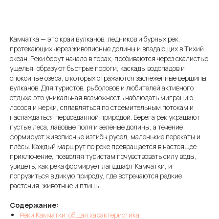
Камчатка — это край вулканов, ледников и бурных рек,
протекающих через живописные долины и впадающих в Тихий
океан. Реки берут начало в горах, пробиваются через скалистые
ущелья, образуют быстрые пороги, каскады водопадов и
спокойные озёра, в которых отражаются заснеженные вершины
вулканов. Для туристов, рыболовов и любителей активного
отдыха это уникальная возможность наблюдать миграцию
лосося и нерки, сплавляться по стремительным потокам и
наслаждаться первозданной природой. Берега рек украшают
густые леса, лавовые поля и зелёные долины, а течение
формирует живописные изгибы русел, маленькие перекаты и
плёсы. Каждый маршрут по реке превращается в настоящее
приключение, позволяя туристам почувствовать силу воды,
увидеть, как река формирует ландшафт Камчатки, и
погрузиться в дикую природу, где встречаются редкие
растения, животные и птицы.
Содержание:
Реки Камчатки: общая характеристика