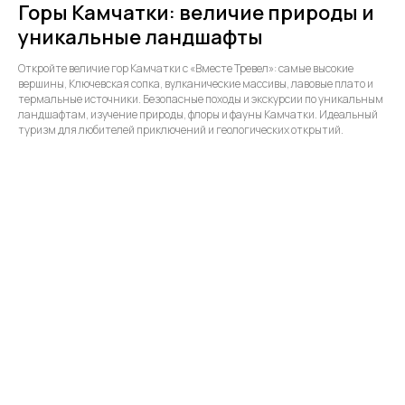
Горы Камчатки: величие природы и
уникальные ландшафты
Откройте величие гор Камчатки с «Вместе Тревел»: самые высокие
вершины, Ключевская сопка, вулканические массивы, лавовые плато и
термальные источники. Безопасные походы и экскурсии по уникальным
ландшафтам, изучение природы, флоры и фауны Камчатки. Идеальный
туризм для любителей приключений и геологических открытий.