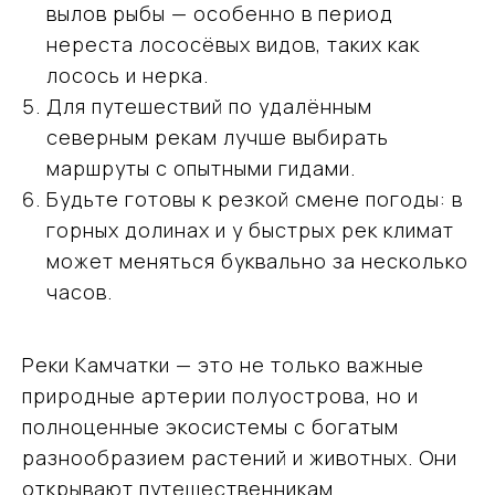
vmtravel77@mail.ru
вылов рыбы — особенно в период
нереста лососёвых видов, таких как
лосось и нерка.
Для путешествий по удалённым
Навигация
северным рекам лучше выбирать
Направления
маршруты с опытными гидами.
Подбор туров на Камчатку
О компании
Будьте готовы к резкой смене погоды: в
Отзывы
горных долинах и у быстрых рек климат
Блог
может меняться буквально за несколько
Контакты
часов.
Карта сайта
Информация
Политика обработки персональных данных
Реки Камчатки — это не только важные
ООО «ВместеТревел»
природные артерии полуострова, но и
121471, Москва, Можайское шоссе, д. 29 пом. VI
ИНН 9731099834
полноценные экосистемы с богатым
ОГРН 1227700593042
разнообразием растений и животных. Они
открывают путешественникам
Вся представленная на сайте информация носит информационный