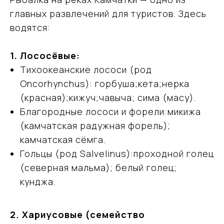
главных развлечений для туристов. Здесь
водятся:
1. Лососёвые:
Тихоокеанские лососи (род
Oncorhynchus): горбуша;кета;нерка
(красная);кижуч;чавыча; сима (масу).
Благородные лососи и форели:микижа
(камчатская радужная форель);
камчатская сёмга.
Гольцы (род Salvelinus):проходной голец
(северная мальма); белый голец;
кунджа.
2. Хариусовые (семейство