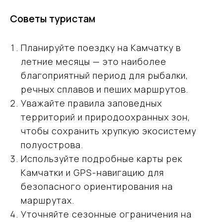
Советы туристам
Планируйте поездку на Камчатку в
летние месяцы — это наиболее
благоприятный период для рыбалки,
речных сплавов и пеших маршрутов.
Уважайте правила заповедных
территорий и природоохранных зон,
чтобы сохранить хрупкую экосистему
полуострова.
Ваш надёжный партнёр
Используйте подробные карты рек
в мире открытий
Камчатки и GPS-навигацию для
и приключений
безопасного ориентирования на
маршрутах.
+7 (915) 317-91-32
Уточняйте сезонные ограничения на