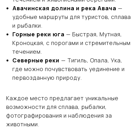
Авачинская долина и река Авача
—
удобные маршруты для туристов, сплава
Подобрать
и рыбалки.
тур
Горные реки юга
— Быстрая, Мутная,
Кроноцкая, с порогами и стремительным
Оставьте свои данные, мы свяжемся с вами
и обсудим детали поездки
течением.
Северные реки
— Тигиль, Опала, Ука,
где можно почувствовать уединение и
первозданную природу.
Каждое место предлагает уникальные
Я даю согласие на обработку моих
персональных данных в соответствии
возможности для сплава, рыбалки,
с
Политикой обработки персональных
данных
фотографирования и наблюдения за
животными.
Заказать консультацию эксперта