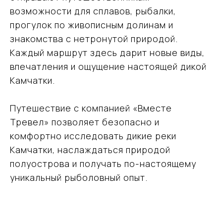
характер и ни при каких условиях не является публичной офертой
возможности для сплавов, рыбалки,
© Команда Вместе — 2026 Все права защищены. Копирование
прогулок по живописным долинам и
материалов без активной ссылки на источник запрещено.
знакомства с нетронутой природой.
Каждый маршрут здесь дарит новые виды,
впечатления и ощущение настоящей дикой
Камчатки.
Путешествие с компанией «Вместе
Тревел» позволяет безопасно и
комфортно исследовать дикие реки
Камчатки, наслаждаться природой
полуострова и получать по-настоящему
уникальный рыболовный опыт.