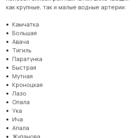
как крупные, так и малые водные артерии:
Камчатка
Большая
Авача
Тигиль
Паратунка
Быстрая
Мутная
Кроноцкая
Лазо
Опала
Ука
Ича
Апала
Жупанова