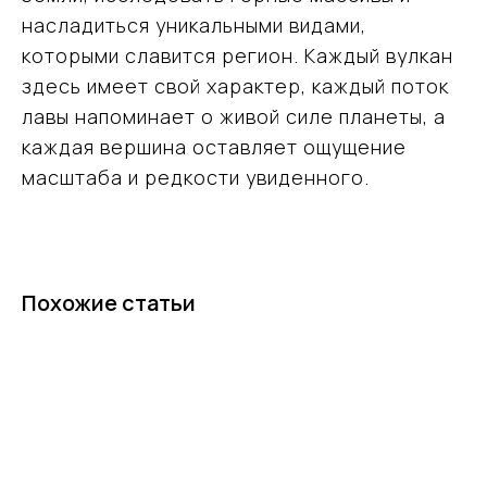
насладиться уникальными видами,
Вся представленная на сайте информация носит информационный
которыми славится регион. Каждый вулкан
характер и ни при каких условиях не является публичной офертой
здесь имеет свой характер, каждый поток
© Команда Вместе — 2026 Все права защищены. Копирование
материалов без активной ссылки на источник запрещено.
лавы напоминает о живой силе планеты, а
каждая вершина оставляет ощущение
масштаба и редкости увиденного.
Похожие статьи