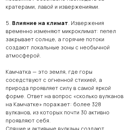
Заказать консультацию эксперта
кратерами, лавой и извержениями.
5.
Влияние на климат
. Извержения
временно изменяют микроклимат: пепел
закрывает солнце, а горячие потоки
создают локальные зоны с необычной
атмосферой.
Камчатка — это земля, где горы
соседствуют с огненной стихией, а
природа проявляет силу в самой яркой
форме. Ответ на вопрос «сколько вулканов
Ваш надёжный партнёр
на Камчатке» поражает: более 328
в мире открытий
вулканов, из которых почти 30 активно
и приключений
проявляют себя.
Спящие и активные вулканы создают