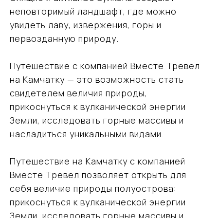
+7 (915) 317-91-32
неповторимый ландшафт, где можно
увидеть лаву, извержения, горы и
vmtravel77@mail.ru
первозданную природу.
Путешествие с компанией Вместе Тревел
Навигация
на Камчатку — это возможность стать
Направления
свидетелем величия природы,
Подбор туров на Камчатку
прикоснуться к вулканической энергии
О компании
Земли, исследовать горные массивы и
Отзывы
Блог
насладиться уникальными видами.
Контакты
Карта сайта
Путешествие на Камчатку с компанией
Информация
Вместе Тревел позволяет открыть для
Политика обработки персональных данных
себя величие природы полуострова:
ООО «ВместеТревел»
прикоснуться к вулканической энергии
121471, Москва, Можайское шоссе, д. 29 пом. VI
ИНН 9731099834
Земли, исследовать горные массивы и
ОГРН 1227700593042