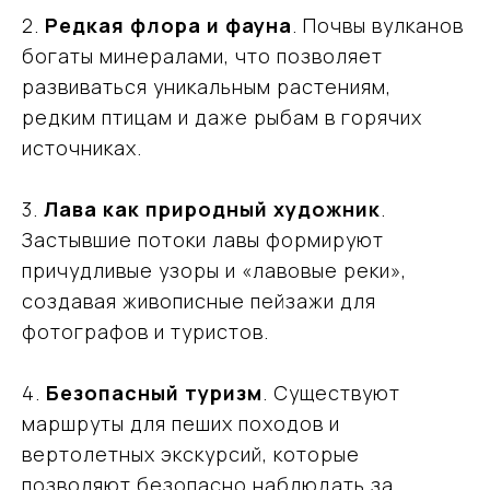
2.
Редкая флора и фауна
. Почвы вулканов
богаты минералами, что позволяет
развиваться уникальным растениям,
редким птицам и даже рыбам в горячих
Подобрать
источниках.
тур
Оставьте свои данные, мы свяжемся с вами
3.
Лава как природный художник
.
и обсудим детали поездки
Застывшие потоки лавы формируют
причудливые узоры и «лавовые реки»,
создавая живописные пейзажи для
фотографов и туристов.
4.
Безопасный туризм
. Существуют
Я даю согласие на обработку моих
маршруты для пеших походов и
персональных данных в соответствии
с
Политикой обработки персональных
данных
вертолетных экскурсий, которые
позволяют безопасно наблюдать за