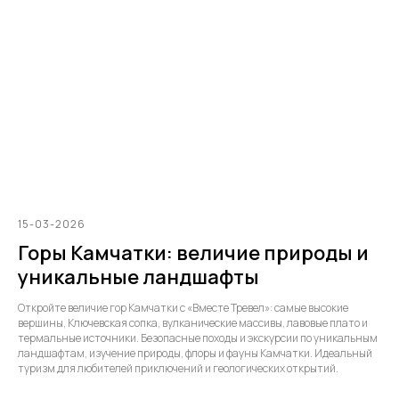
15-03-2026
Горы Камчатки: величие природы и
уникальные ландшафты
Откройте величие гор Камчатки с «Вместе Тревел»: самые высокие
вершины, Ключевская сопка, вулканические массивы, лавовые плато и
термальные источники. Безопасные походы и экскурсии по уникальным
ландшафтам, изучение природы, флоры и фауны Камчатки. Идеальный
туризм для любителей приключений и геологических открытий.