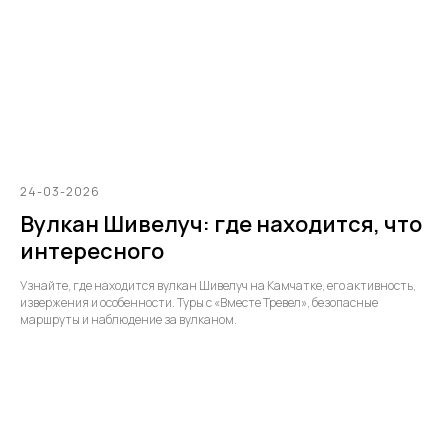
24-03-2026
Вулкан Шивелуч: где находится, что
интересного
Узнайте, где находится вулкан Шивелуч на Камчатке, его активность,
извержения и особенности. Туры с «Вместе Тревел», безопасные
маршруты и наблюдение за вулканом.