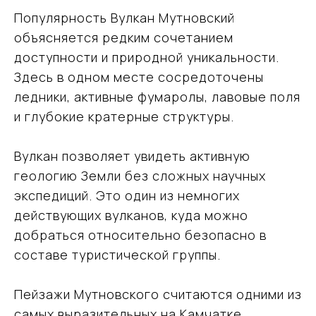
Популярность Вулкан Мутновский
объясняется редким сочетанием
доступности и природной уникальности.
Здесь в одном месте сосредоточены
ледники, активные фумаролы, лавовые поля
и глубокие кратерные структуры.
Подобрать
Вулкан позволяет увидеть активную
тур
геологию Земли без сложных научных
Оставьте свои данные, мы свяжемся с вами
экспедиций. Это один из немногих
и обсудим детали поездки
действующих вулканов, куда можно
добраться относительно безопасно в
составе туристической группы.
Пейзажи Мутновского считаются одними из
самых выразительных на Камчатке.