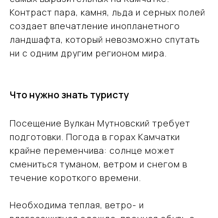
Я даю согласие на обработку моих
персональных данных в соответствии
Контраст пара, камня, льда и серных полей
с
Политикой обработки персональных
данных
создает впечатление инопланетного
ландшафта, который невозможно спутать
Заказать консультацию эксперта
ни с одним другим регионом мира.
Что нужно знать туристу
Посещение Вулкан Мутновский требует
подготовки. Погода в горах Камчатки
крайне переменчива: солнце может
смениться туманом, ветром и снегом в
течение короткого времени.
Необходима теплая, ветро- и
Ваш надёжный партнёр