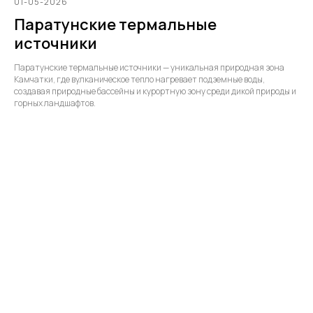
01-05-2026
Паратунские термальные
источники
Паратунские термальные источники — уникальная природная зона
Камчатки, где вулканическое тепло нагревает подземные воды,
создавая природные бассейны и курортную зону среди дикой природы и
горных ландшафтов.