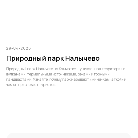
29-04-2026
Природный парк Налычево
Природный парк Налычево на Камчатке — уникальная территория с
вулканами, термальными источниками, реками и горными
ландшафтами. Узнайте, почему парк называют «мини-Камчаткой» и
чем он привлекает туристов.