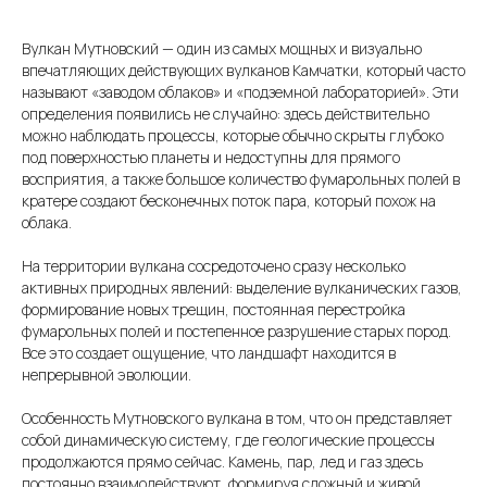
Вулкан Мутновский — один из самых мощных и визуально
впечатляющих действующих вулканов Камчатки, который часто
называют «заводом облаков» и «подземной лабораторией». Эти
определения появились не случайно: здесь действительно
можно наблюдать процессы, которые обычно скрыты глубоко
под поверхностью планеты и недоступны для прямого
восприятия, а также большое количество фумарольных полей в
кратере создают бесконечных поток пара, который похож на
облака.
На территории вулкана сосредоточено сразу несколько
активных природных явлений: выделение вулканических газов,
формирование новых трещин, постоянная перестройка
фумарольных полей и постепенное разрушение старых пород.
Все это создает ощущение, что ландшафт находится в
непрерывной эволюции.
Особенность Мутновского вулкана в том, что он представляет
собой динамическую систему, где геологические процессы
продолжаются прямо сейчас. Камень, пар, лед и газ здесь
постоянно взаимодействуют, формируя сложный и живой