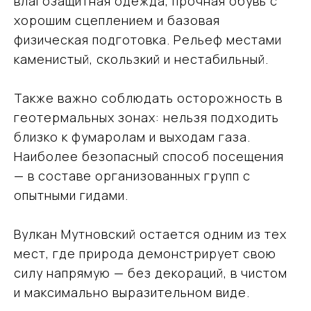
влагозащитная одежда, прочная обувь с
в мире открытий
хорошим сцеплением и базовая
и приключений
физическая подготовка. Рельеф местами
каменистый, скользкий и нестабильный.
+7 (915) 317-91-32
Также важно соблюдать осторожность в
vmtravel77@mail.ru
геотермальных зонах: нельзя подходить
близко к фумаролам и выходам газа.
Наиболее безопасный способ посещения
Навигация
— в составе организованных групп с
Направления
опытными гидами.
Подбор туров на Камчатку
О компании
Отзывы
Вулкан Мутновский остается одним из тех
Блог
мест, где природа демонстрирует свою
Контакты
силу напрямую — без декораций, в чистом
Карта сайта
и максимально выразительном виде.
Информация