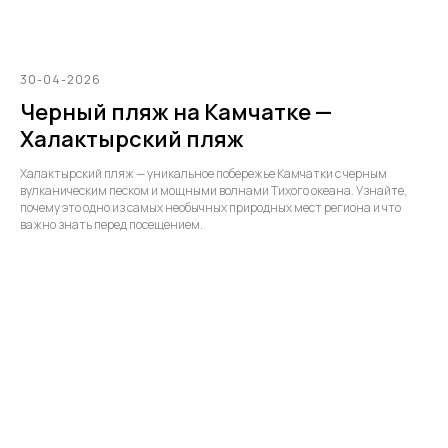
30-04-2026
Черный пляж на Камчатке —
Халактырский пляж
Халактырский пляж — уникальное побережье Камчатки с черным
вулканическим песком и мощными волнами Тихого океана. Узнайте,
почему это одно из самых необычных природных мест региона и что
важно знать перед посещением.