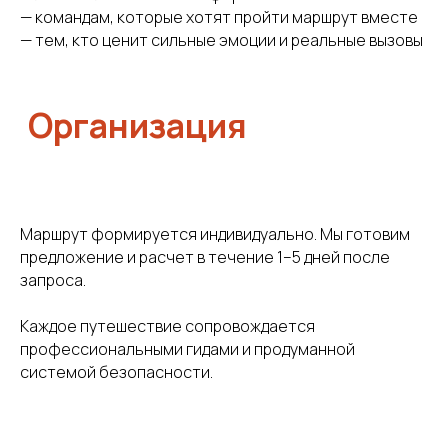
— командам, которые хотят пройти маршрут вместе
Оставьте свои данные, мы свяжемся с вами
и обсудим детали поездки
— тем, кто ценит сильные эмоции и реальные вызовы
Я даю согласие на обработку моих
персональных данных в соответствии
Маршрут формируется индивидуально. Мы готовим
с
Политикой обработки персональных
данных
предложение и расчет в течение 1–5 дней после
запроса.
Отправить
Каждое путешествие сопровождается
профессиональными гидами и продуманной
системой безопасности.