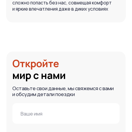
+7 (915) 317-91-32
vmtravel77@mail.ru
Навигация
Направления
Подбор туров на Камчатку
О компании
Отзывы
Блог
Контакты
Карта сайта
Информация
Политика обработки персональных данных
ООО «ВместеТревел»
121471, Москва, Можайское шоссе, д. 29 пом. VI
ИНН 9731099834