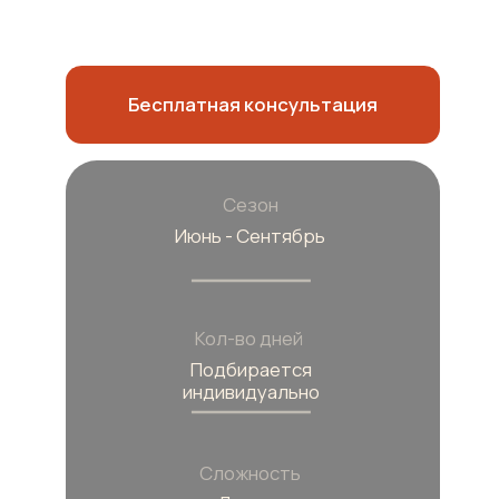
Сезон
Июнь - Сентябрь
Кол-во дней
Подбирается
индивидуально
Сложность
Легкая
Что
включает формат