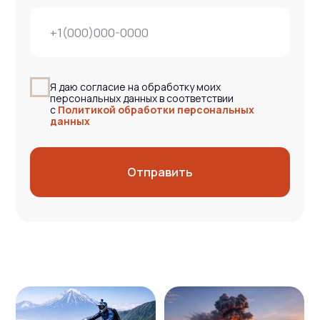
* Еще больше фото и видео в наших соц. сетях
Атмосфера путешествия
— важнее описаний
Несколько минут видео дадут больше понимания,
чем длинный текст.
Так выглядит Камчатка, когда маршрут продуман и
ничто не отвлекает от самого путешествия.
Команда