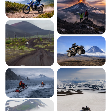
проекта
Александр Камшилин
Андрей
руководитель
гид-проводник
В 2019 я влюбился в Камчатку и запустил «Вместе
Настоящий экспедит
тревел», чтобы показывать её людям. Сегодня
собирает экспедици
мы организуем путешествия в места, куда
добираться туда, ку
сложно попасть без нас, совмещая комфорт
Вулканами увлечён 
и яркие впечатления даже в диких условиях
каждый склон и тропу