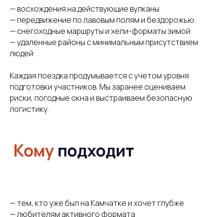
— восхождения на действующие вулканы
Организация
— передвижение по лавовым полям и бездорожью
— снегоходные маршруты и хели-форматы зимой
— удаленные районы с минимальным присутствием
людей
Каждая поездка продумывается с учетом уровня
подготовки участников. Мы заранее оцениваем
риски, погодные окна и выстраиваем безопасную
логистику.
Бесплатно
составим
индивидуальную
программу
— тем, кто уже был на Камчатке и хочет глубже
за 24 часа
— любителям активного формата