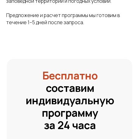
заповедной территории и погодных условий.
Предложение и расчет программы мы готовим в
Команда
течение 1–5 дней после запроса.
проекта
Александр Камшилин
Андрей
руководитель
гид-проводник
В 2019 я влюбился в Камчатку и запустил «Вместе
Настоящий экспедит
тревел», чтобы показывать её людям. Сегодня
собирает экспедици