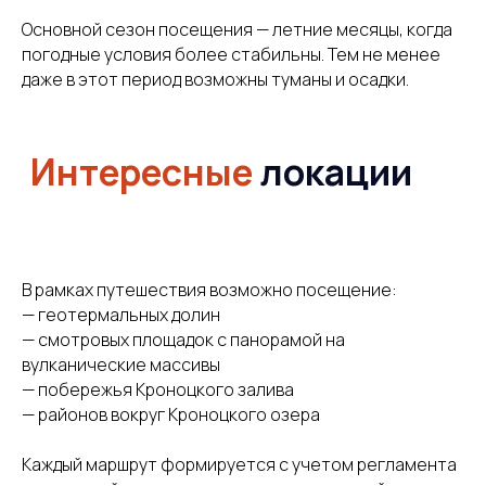
Основной сезон посещения — летние месяцы, когда
Отправить
погодные условия более стабильны. Тем не менее
даже в этот период возможны туманы и осадки.
Атмосфера путешествия
— важнее описаний
Несколько минут видео дадут больше понимания,
чем длинный текст.
В рамках путешествия возможно посещение:
Так выглядит Камчатка, когда маршрут продуман и
— геотермальных долин
ничто не отвлекает от самого путешествия.
— смотровых площадок с панорамой на
вулканические массивы
— побережья Кроноцкого залива
— районов вокруг Кроноцкого озера
Каждый маршрут формируется с учетом регламента