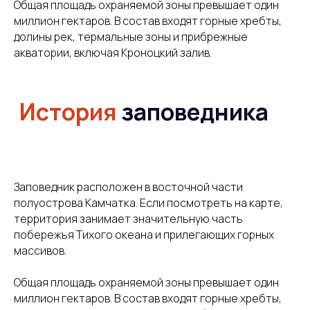
Общая площадь охраняемой зоны превышает один
миллион гектаров. В состав входят горные хребты,
долины рек, термальные зоны и прибрежные
акватории, включая Кроноцкий залив.
Заповедник расположен в восточной части
полуострова Камчатка. Если посмотреть на карте,
территория занимает значительную часть
Климат
побережья Тихого океана и прилегающих горных
массивов.
Общая площадь охраняемой зоны превышает один
миллион гектаров. В состав входят горные хребты,