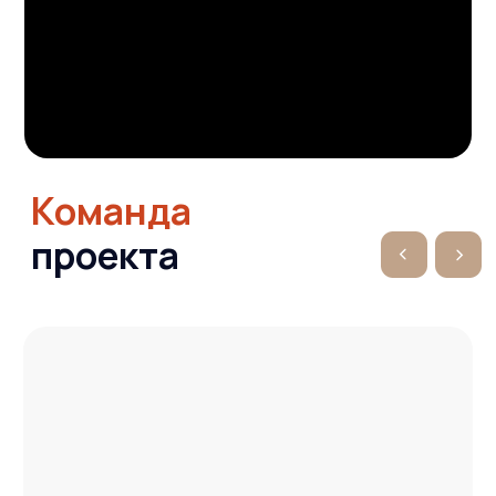
Откройте
мир с нами
Оставьте свои данные, мы свяжемся с вами
и обсудим детали поездки
Я даю согласие на обработку моих
персональных данных в соответствии
с
Политикой обработки персональных