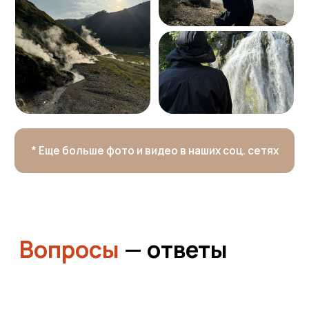
Ваш надёжный партнёр
в мире открытий
и приключений
+7 (915) 317-91-32
vmtravel77@mail.ru
Навигация
Направления
Подбор туров на Камчатку
О компании
Отзывы
Блог
Контакты
Карта сайта
Информация