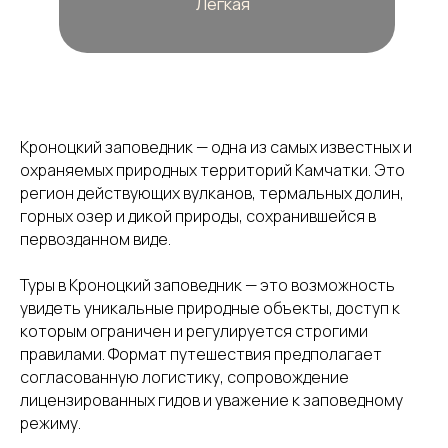
Кроноцкий заповедник — одна из самых известных и
Местонахождение
и
охраняемых природных территорий Камчатки. Это
регион действующих вулканов, термальных долин,
площадь
горных озер и дикой природы, сохранившейся в
первозданном виде.
Туры в Кроноцкий заповедник — это возможность
увидеть уникальные природные объекты, доступ к
которым ограничен и регулируется строгими
правилами. Формат путешествия предполагает
согласованную логистику, сопровождение
лицензированных гидов и уважение к заповедному
режиму.