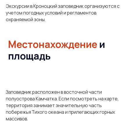
Экскурсии в Кроноцкий заповедник организуются с
учетом погодных условий и регламентов
История
заповедника
охраняемой зоны.
Заповедник расположен в восточной части
Флора
и фауна
полуострова Камчатка. Если посмотреть на карте,
территория занимает значительную часть
побережья Тихого океана и прилегающих горных
массивов.