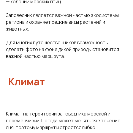
— колонии морских птиц
Бесплатно
Заповедник является важной частью экосистемы
составим
региона и охраняет редкие виды растений и
животных.
индивидуальную
программу
Для многих путешественников возможность
за 24 часа
сделать фото на фоне дикой природы становится
важной частью маршрута.
Оставьте свои данные, мы свяжемся с вами
и обсудим детали поездки
Климат на территории заповедника морской и
Я даю согласие на обработку моих
переменчивый. Погода может меняться в течение
персональных данных в соответствии
с
Политикой обработки персональных
дня, поэтому маршруты строятся гибко.
данных