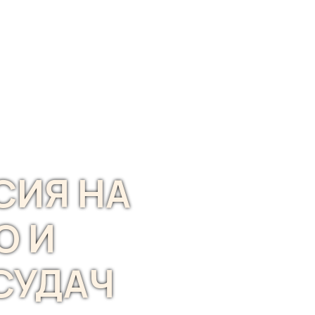
СИЯ НА
О И
СУДАЧ