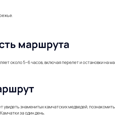
режье.
сть маршрута
ет около 5–6 часов, включая перелет и остановки на ма
аршрут
ет увидеть знаменитых камчатских медведей, познакомитьс
Камчатки за один день.