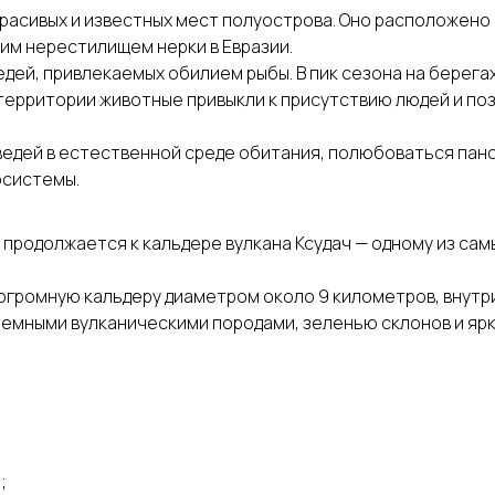
красивых и известных мест полуострова. Оно расположен
им нерестилищем нерки в Евразии.
едей, привлекаемых обилием рыбы. В пик сезона на берег
территории животные привыкли к присутствию людей и по
дведей в естественной среде обитания, полюбоваться пан
осистемы.
продолжается к кальдере вулкана Ксудач — одному из са
 огромную кальдеру диаметром около 9 километров, внут
темными вулканическими породами, зеленью склонов и ярк
;