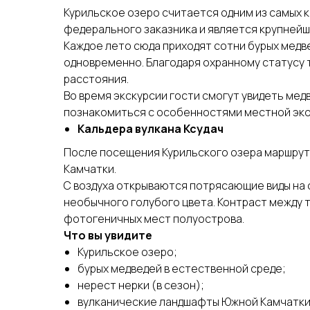
Курильское озеро считается одним из самых 
федерального заказника и является крупнейш
Каждое лето сюда приходят сотни бурых медв
одновременно. Благодаря охранному статусу 
расстояния.
Во время экскурсии гости смогут увидеть ме
познакомиться с особенностями местной эк
Кальдера вулкана Ксудач
После посещения Курильского озера маршрут 
Камчатки.
С воздуха открываются потрясающие виды на
необычного голубого цвета. Контраст между 
фотогеничных мест полуострова.
Что вы увидите
Курильское озеро;
бурых медведей в естественной среде;
нерест нерки (в сезон);
вулканические ландшафты Южной Камчатки