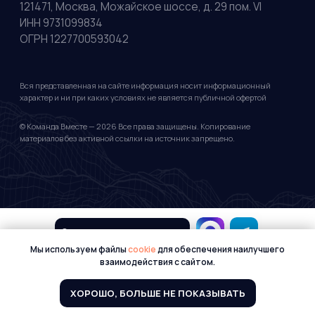
Организовать путешествие
Мы используем файлы
cookie
для обеспечения наилучшего
взаимодействия с сайтом.
ХОРОШО, БОЛЬШЕ НЕ ПОКАЗЫВАТЬ
Tilda
Made on