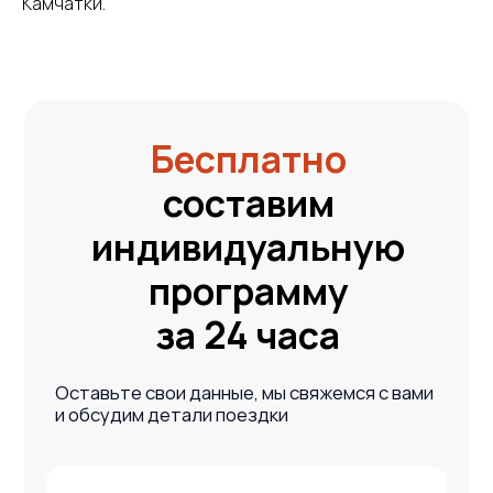
Камчатки.
Александр Камшилин
Андрей
руководитель
гид-проводник
В 2019 я влюбился в Камчатку и запустил «Вместе
Настоящий экспедит
тревел», чтобы показывать её людям. Сегодня
собирает экспедици
мы организуем путешествия в места, куда
добираться туда, ку
сложно попасть без нас, совмещая комфорт
Вулканами увлечён 
и яркие впечатления даже в диких условиях
каждый склон и тропу
Откройте
мир с нами
Оставьте свои данные, мы свяжемся с вами
и обсудим детали поездки