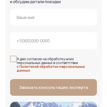
О компании
Отзывы
Блог
Контакты
Карта сайта
Информация
Политика обработки персональных данных
ООО «ВместеТревел»
121471, Москва, Можайское шоссе, д. 29 пом. VI
ИНН 9731099834
ОГРН 1227700593042
Вся представленная на сайте информация носит информационный
характер и ни при каких условиях не является публичной офертой
© Команда Вместе — 2026 Все права защищены. Копирование
материалов без активной ссылки на источник запрещено.