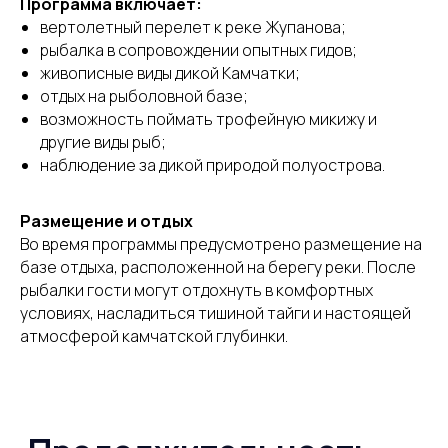
Программа включает:
вертолетный перелет к реке Жупанова;
рыбалка в сопровождении опытных гидов;
живописные виды дикой Камчатки;
отдых на рыболовной базе;
Бесплатно
возможность поймать трофейную микижу и
составим
другие виды рыб;
индивидуальную
наблюдение за дикой природой полуострова.
программу
за 24 часа
Размещение и отдых
Во время программы предусмотрено размещение на
Оставьте свои данные, мы свяжемся с вами
базе отдыха, расположенной на берегу реки. После
и обсудим детали поездки
рыбалки гости могут отдохнуть в комфортных
условиях, насладиться тишиной тайги и настоящей
атмосферой камчатской глубинки.