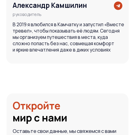
Ваш надёжный партнёр
в мире открытий
и приключений
+7 (915) 317-91-32
vmtravel77@mail.ru
Навигация
Направления
Подбор туров на Камчатку