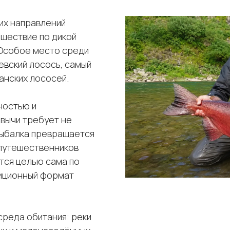
ких направлений
ешествие по дикой
 Особое место среди
евский лосось, самый
анских лососей.
ностью и
вычи требует не
 рыбалка превращается
 путешественников
тся целью сама по
диционный формат
реда обитания: реки