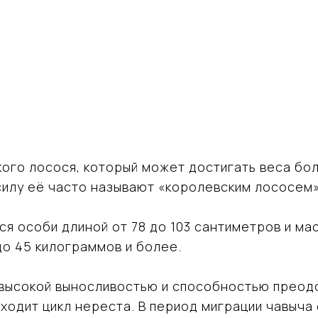
ого лосося, который может достигать веса боле
силу её часто называют «королевским лососем»
я особи длиной от 78 до 103 сантиметров и мас
до 45 килограммов и более.
 высокой выносливостью и способностью преод
оходит цикл нереста. В период миграции чавыча