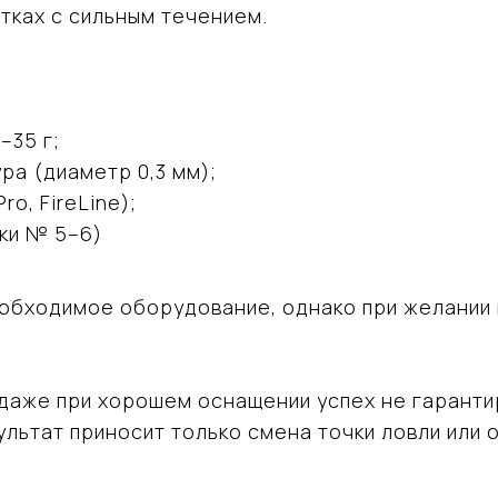
стках с сильным течением.
–35 г;
ра (диаметр 0,3 мм);
ro, FireLine);
шки № 5–6)
обходимое оборудование, однако при желании 
: даже при хорошем оснащении успех не гарант
зультат приносит только смена точки ловли ил