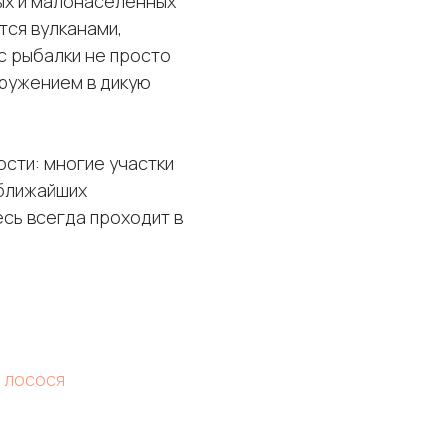
ых и малонаселённых
тся вулканами,
с рыбалки не просто
гружением в дикую
сти: многие участки
 ближайших
есь всегда проходит в
 лосося