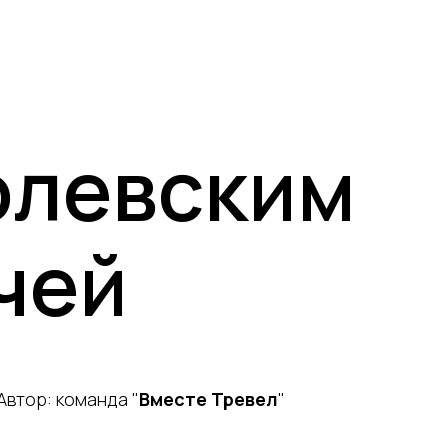
олевским
чей
Автор: команда "
Вместе Тревел
"