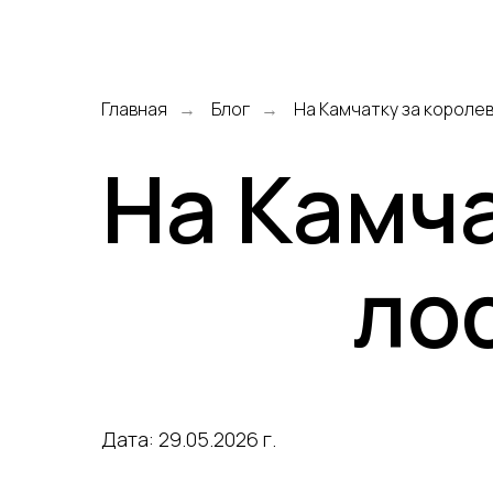
Главная
Блог
На Камчатку за короле
→
→
На Камч
ло
Дата: 29.05.2026 г.