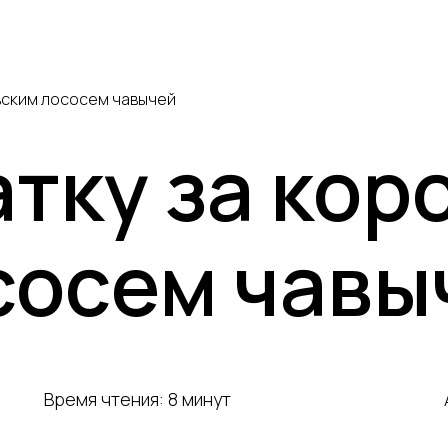
Кольский полуостров
Сахалин
ЮАР
вским лососем чавычей
Все направления
атку за кор
сосем чавы
Время чтения: 8 минут