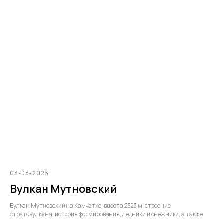
03-05-2026
Вулкан Мутновский
Вулкан Мутновский на Камчатке: высота 2323 м, строение
стратовулкана, история формирования, ледники и снежники, а также