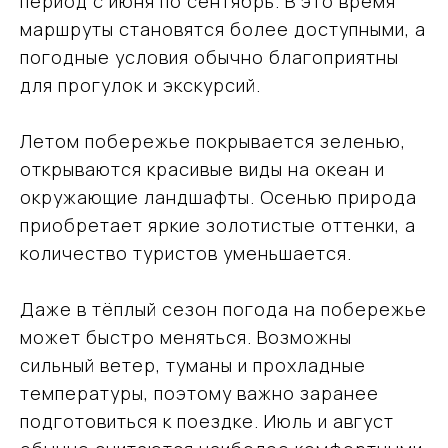
период с июня по сентябрь. В это время
маршруты становятся более доступными, а
погодные условия обычно благоприятны
для прогулок и экскурсий.
Подобрать
Летом побережье покрывается зеленью,
тур
открываются красивые виды на океан и
окружающие ландшафты. Осенью природа
Оставьте свои данные, мы свяжемся с вами
и обсудим детали поездки
приобретает яркие золотистые оттенки, а
количество туристов уменьшается.
Даже в тёплый сезон погода на побережье
может быстро меняться. Возможны
сильный ветер, туманы и прохладные
Я даю согласие на обработку моих
температуры, поэтому важно заранее
персональных данных в соответствии
с
Политикой обработки персональных
подготовиться к поездке. Июль и август
данных