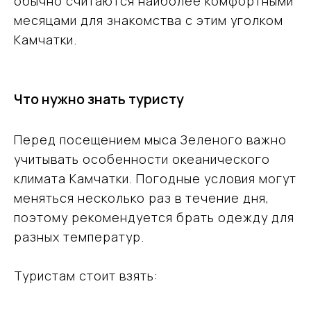
обычно считаются наиболее комфортными
Заказать консультацию эксперта
месяцами для знакомства с этим уголком
Камчатки.
Что нужно знать туристу
Перед посещением мыса Зеленого важно
учитывать особенности океанического
климата Камчатки. Погодные условия могут
меняться несколько раз в течение дня,
поэтому рекомендуется брать одежду для
разных температур.
Ваш надёжный партнёр
в мире открытий
Туристам стоит взять:
и приключений