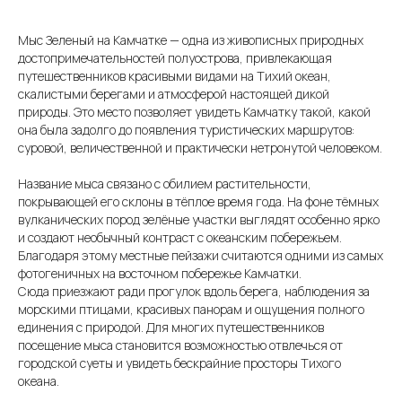
Мыс Зеленый на Камчатке — одна из живописных природных
достопримечательностей полуострова, привлекающая
путешественников красивыми видами на Тихий океан,
скалистыми берегами и атмосферой настоящей дикой
природы. Это место позволяет увидеть Камчатку такой, какой
она была задолго до появления туристических маршрутов:
суровой, величественной и практически нетронутой человеком.
Название мыса связано с обилием растительности,
покрывающей его склоны в тёплое время года. На фоне тёмных
вулканических пород зелёные участки выглядят особенно ярко
и создают необычный контраст с океанским побережьем.
Благодаря этому местные пейзажи считаются одними из самых
фотогеничных на восточном побережье Камчатки.
Сюда приезжают ради прогулок вдоль берега, наблюдения за
морскими птицами, красивых панорам и ощущения полного
единения с природой. Для многих путешественников
посещение мыса становится возможностью отвлечься от
городской суеты и увидеть бескрайние просторы Тихого
океана.