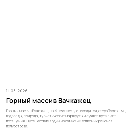
11-05-2026
Горный массив Вачкажец
Горный массив Вачкажец на Камчатке: где находится, озеро Тахколочь,
водопады, природа, туристические маршруты и лучшее время для
посещения. Путешествие в один из самых живописных районов
полуострова.