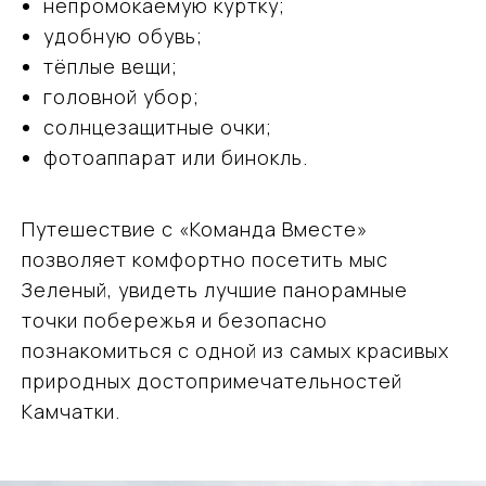
непромокаемую куртку;
+7 (915) 317-91-32
удобную обувь;
тёплые вещи;
vmtravel77@mail.ru
головной убор;
солнцезащитные очки;
фотоаппарат или бинокль.
Навигация
Направления
Путешествие с «Команда Вместе»
Подбор туров на Камчатку
О компании
позволяет комфортно посетить мыс
Отзывы
Зеленый, увидеть лучшие панорамные
Блог
точки побережья и безопасно
Контакты
познакомиться с одной из самых красивых
Карта сайта
природных достопримечательностей
Информация
Камчатки.
Политика обработки персональных данных
ООО «ВместеТревел»
121471, Москва, Можайское шоссе, д. 29 пом. VI
ИНН 9731099834