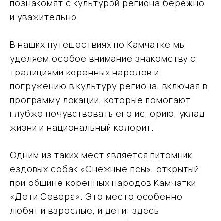
познакомят с культурой региона бережно
и уважительно.
В наших путешествиях по Камчатке мы
уделяем особое внимание знакомству с
традициями коренных народов и
погружению в культуру региона, включая в
Подобрать
программу локации, которые помогают
тур
глубже почувствовать его историю, уклад
Оставьте свои данные, мы свяжемся с вами
и обсудим детали поездки
жизни и национальный колорит.
Одним из таких мест является питомник
ездовых собак «Снежные псы», открытый
при общине коренных народов Камчатки
«Дети Севера». Это место особенно
любят и взрослые, и дети: здесь
Я даю согласие на обработку моих
персональных данных в соответствии