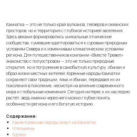
Камчатка — это не только край вулканов, гейзеров и океанских
просторов, но и территория с глубокой историей заселения.
Здесь веками формировались уникальные этнические
сообщества, сумевшие адаптироваться к суровым природным
условиям Севера и к изменчивым климатическим условиям
региона. Для путешественников компании «Вместе Тревел»
знакомство с полуостровом — это не только природные
открытия, но и погружение в самобытную культуру, обычаи и
образ жизни местных жителей. Коренные народы Камчатки
сохраняют свои традиции, язык и обычаи, передавая их из
поколения в поколение, несмотря на влияние современного
мира и глобальные изменения. Сегодня интерес к их наследию
растёт, ведь именно через него можно глубже понять
особенности региона и его богатую историю.
Содержание:
Какие коренные народы живут на Камчатке
Ительмены
Коряки