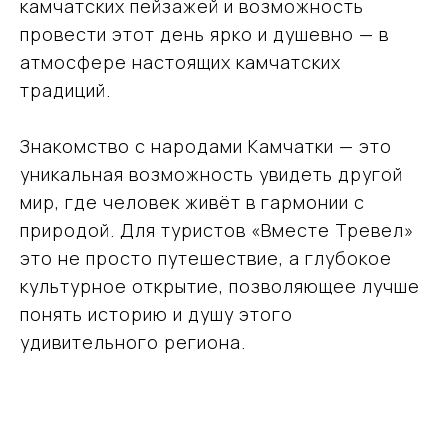
ООО «ВместеТревел»
камчатских пейзажей и возможность
121471, Москва, Можайское шоссе, д. 29 пом. VI
провести этот день ярко и душевно — в
ИНН 9731099834
ОГРН 1227700593042
атмосфере настоящих камчатских
традиций.
Вся представленная на сайте информация носит информационный
характер и ни при каких условиях не является публичной офертой
© Команда Вместе — 2026 Все права защищены. Копирование
Знакомство с народами Камчатки — это
материалов без активной ссылки на источник запрещено.
уникальная возможность увидеть другой
мир, где человек живёт в гармонии с
природой. Для туристов «Вместе Тревел»
это не просто путешествие, а глубокое
культурное открытие, позволяющее лучше
понять историю и душу этого
удивительного региона.