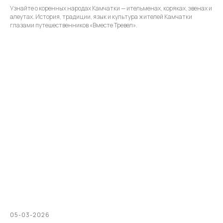
Узнайте о коренных народах Камчатки — ительменах, коряках, эвенах и
алеутах. История, традиции, язык и культура жителей Камчатки
глазами путешественников «Вместе Тревел».
05-03-2026