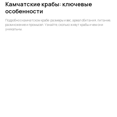
Камчатские крабы: ключевые
особенности
Подробно о камчатском крабе: размеры и вес, ареал обитания, питание,
размножение и промысел. Узнайте, сколько живут крабы и чем они
уникальны.