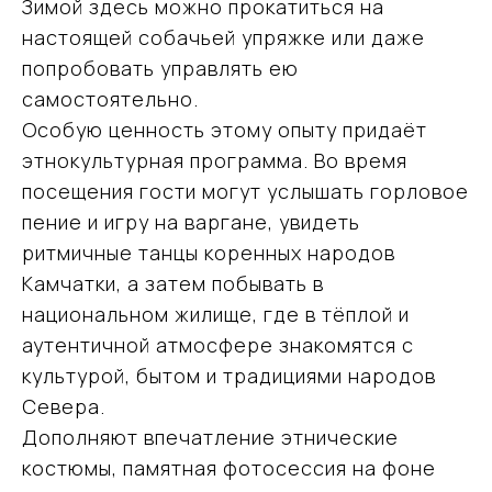
Зимой здесь можно прокатиться на
и приключений
настоящей собачьей упряжке или даже
попробовать управлять ею
+7 (915) 317-91-32
самостоятельно.
vmtravel77@mail.ru
Особую ценность этому опыту придаёт
этнокультурная программа. Во время
посещения гости могут услышать горловое
пение и игру на варгане, увидеть
Навигация
ритмичные танцы коренных народов
Направления
Подбор туров на Камчатку
Камчатки, а затем побывать в
О компании
национальном жилище, где в тёплой и
Отзывы
аутентичной атмосфере знакомятся с
Блог
культурой, бытом и традициями народов
Контакты
Карта сайта
Севера.
Дополняют впечатление этнические
Информация
костюмы, памятная фотосессия на фоне
Политика обработки персональных данных