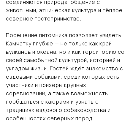
с
Политикой обработки персональных
соединяются природа, общение с
данных
животными, этническая культура и тёплое
северное гостеприимство.
Заказать консультацию эксперта
Посещение питомника позволяет увидеть
Камчатку глубже — не только как край
вулканов и океана, но и как территорию со
своей самобытной культурой, историей и
укладом жизни. Гостей ждёт знакомство с
ездовыми собаками, среди которых есть
участники и призёры крупных
соревнований, а также возможность
пообщаться с каюрами и узнать о
традициях ездового собаководства и
особенностях северных пород.
Ваш надёжный партнёр
в мире открытий