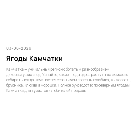
03-06-2026
Ягоды Камчатки
Камчатка — уникальный регион с богатым разнообразием
дикорастущих ягод. Узнайте, какие ягоды здесь растут, где их можно
собирать, когда начинается сезон и чем полезны голубика, жимолость,
брусника, клюква и морошка. Полное руководство по северным ягодам
Камчатки для туристов и любителей природы.