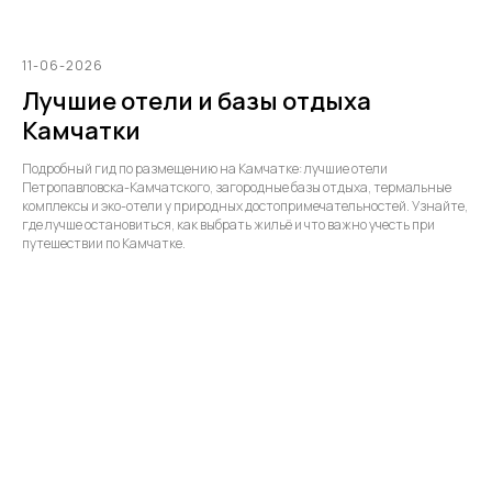
11-06-2026
Лучшие отели и базы отдыха
Камчатки
Подробный гид по размещению на Камчатке: лучшие отели
Петропавловска-Камчатского, загородные базы отдыха, термальные
комплексы и эко-отели у природных достопримечательностей. Узнайте,
где лучше остановиться, как выбрать жильё и что важно учесть при
путешествии по Камчатке.