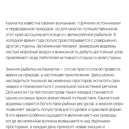
Камчатка известна своими вулканами, горячими источниками
и первозданной природой, но для многих путешественников
этот край ассоциируется еще и с великолепной рыбалкой. В
холодное время года полуостров открывается с совершенно
другой стороны. Заснеженные пейзажи, замерзшие водоемы,
чистый морозный воздух и возможность добыть достойный улов
привлекают сюда любителей активного отдыха со всей страны.
Зимняя рыбалка на Камчатке — это не просто способ провести
время на природе, а настоящее приключение. Здесь можно
насладиться тишиной заснеженных просторов, испытать свои
навыки и познакомиться с уникальной экосистемой региона.
Для многих гостей полуострова такая поездка становится
одним из самых ярких впечатлений путешествия. Камчатские
водоемы славятся богатством рыбных ресурсов, а зимний сезон
позволяет увидеть полуостров в его суровой и красивой форме.
В это время особенно ощущается величие местной природы,
когда заснеженные вулканы возвышаются над ледяными
просторами, а каждый день приносит новые эмоции и