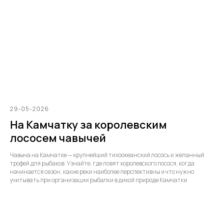
29-05-2026
На Камчатку за королевским
лососем чавычей
Чавыча на Камчатке — крупнейший тихоокеанский лосось и желанный
трофей для рыбаков. Узнайте, где ловят королевского лосося, когда
начинается сезон, какие реки наиболее перспективны и что нужно
учитывать при организации рыбалки в дикой природе Камчатки.