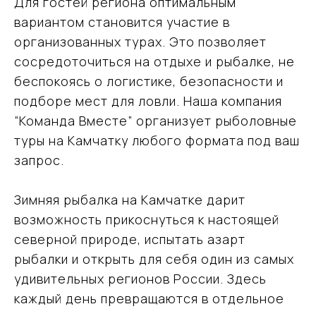
Для гостей региона оптимальным
вариантом становится участие в
Ваш надёжный партнёр
организованных турах. Это позволяет
в мире открытий
сосредоточиться на отдыхе и рыбалке, не
и приключений
беспокоясь о логистике, безопасности и
подборе мест для ловли. Наша компания
+7 (915) 317-91-32
“Команда Вместе” организует рыболовные
туры на Камчатку любого формата под ваш
vmtravel77@mail.ru
запрос.
Зимняя рыбалка на Камчатке дарит
Навигация
возможность прикоснуться к настоящей
Направления
северной природе, испытать азарт
Подбор туров на Камчатку
рыбалки и открыть для себя один из самых
О компании
удивительных регионов России. Здесь
Отзывы
Блог
каждый день превращаются в отдельное
Контакты