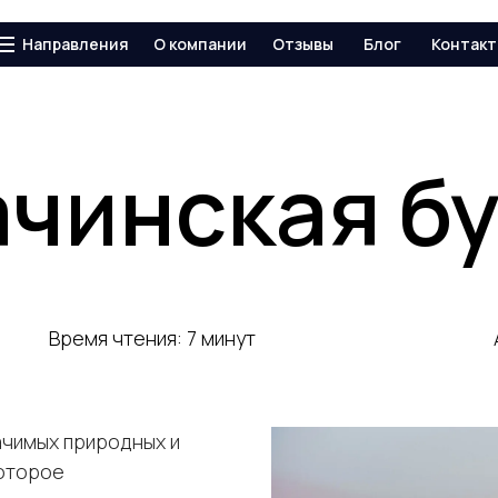
Направления
О компании
Отзывы
Блог
Контак
Камчатка
Кольский полуостров
Сахалин
чинская б
ЮАР
Все направления
Время чтения: 7 минут
ачимых природных и
которое