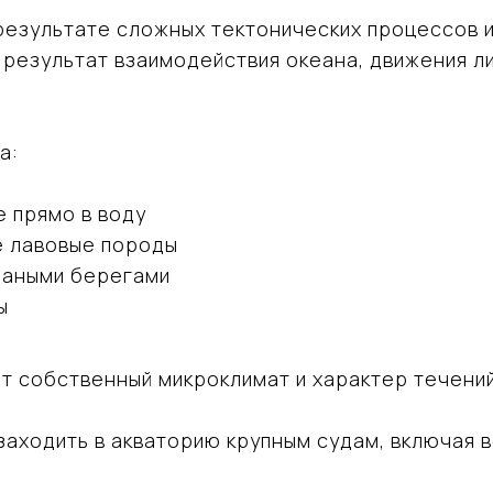
результате сложных тектонических процессов 
 результат взаимодействия океана, движения л
а:
е прямо в воду
е лавовые породы
счаными берегами
ы
 собственный микроклимат и характер течений
заходить в акваторию крупным судам, включая 