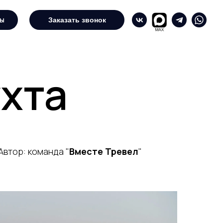
ты
Заказать звонок
ухта
Автор: команда "
Вместе Тревел
"