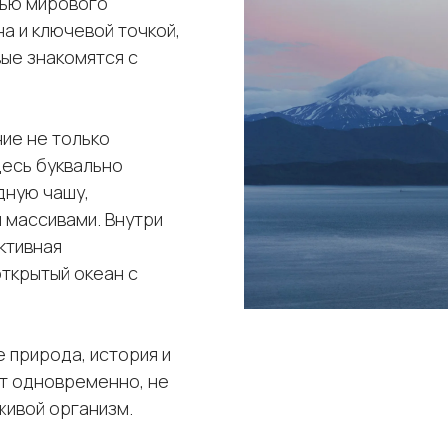
нью мирового
а и ключевой точкой,
ые знакомятся с
ие не только
десь буквально
дную чашу,
 массивами. Внутри
ктивная
открытый океан с
е природа, история и
т одновременно, не
живой организм.