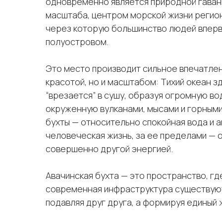
одновременно является природной гава
масштаба, центром морской жизни регион
через которую большинство людей вперв
полуостровом.
Это место производит сильное впечатлен
красотой, но и масштабом: Тихий океан з
“врезается” в сушу, образуя огромную во
окруженную вулканами, мысами и горными
бухты — относительно спокойная вода и а
человеческая жизнь, за ее пределами — 
совершенно другой энергией.
Авачинская бухта — это пространство, гд
современная инфраструктура существую
подавляя друг друга, а формируя единый 