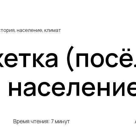
Кольский полуостров
Сахалин
ЮАР
стория, население, климат
Все направления
етка (посё
, население
Время чтения: 7 минут