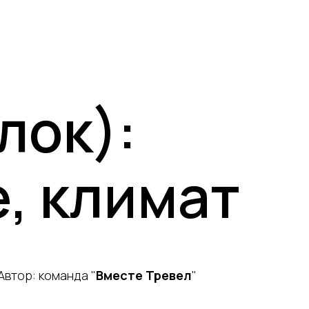
лок):
, климат
Автор: команда "
Вместе Тревел
"