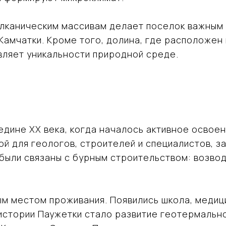
улканическим массивам делает поселок важным 
амчатки. Кроме того, долина, где расположен 
вляет уникальности природной среде.
дине XX века, когда началось активное освоен
й для геологов, строителей и специалистов, з
были связаны с бурным строительством: возвод
м местом проживания. Появились школа, медици
истории Паужетки стало развитие геотермально