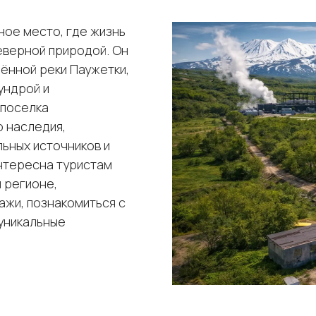
ное место, где жизнь
еверной природой. Он
ённой реки Паужетки,
ундрой и
 поселка
 наследия,
ьных источников и
нтересна туристам
 регионе,
жи, познакомиться с
уникальные