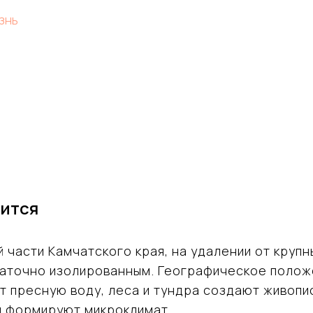
знь
дится
 части Камчатского края, на удалении от крупн
таточно изолированным. Географическое поло
т пресную воду, леса и тундра создают живопи
и формируют микроклимат.