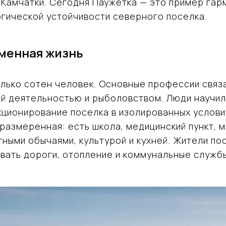
 Камчатки. Сегодня Паужетка — это пример га
огической устойчивости северного поселка.
еменная жизнь
лько сотен человек. Основные профессии связ
й деятельностью и рыболовством. Люди научил
кционирование поселка в изолированных услови
азмеренная: есть школа, медицинский пункт, ма
тными обычаями, культурой и кухней. Жители п
вать дороги, отопление и коммунальные служб