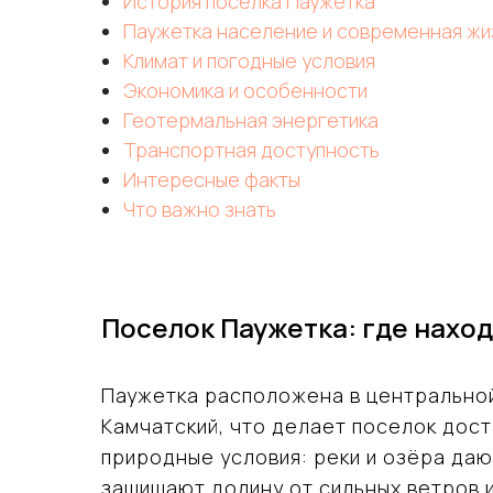
История поселка Паужетка
Паужетка население и современная жи
Климат и погодные условия
Экономика и особенности
Геотермальная энергетика
Транспортная доступность
Интересные факты
Что важно знать
Поселок Паужетка: где нахо
Паужетка расположена в центральной
Камчатский, что делает поселок дос
природные условия: реки и озёра даю
защищают долину от сильных ветров 