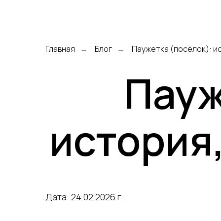
Главная
Блог
Паужетка (посёлок): и
→
→
Пауж
история
Дата: 24.02.2026 г.